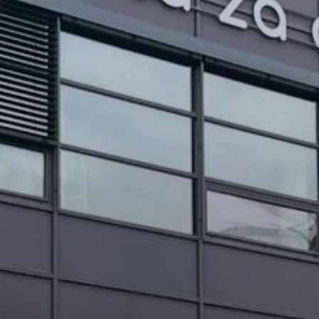
PROJEKTI IN DOGODKI
ODRASLI
WEBMAIL
ARHIV NOVIC
SSOM BLOG
FOMB
EPAS