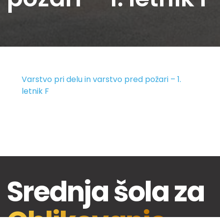
Varstvo pri delu in varstvo pred požari – 1.
letnik F
Srednja šola za