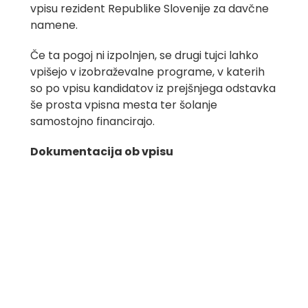
vpisu rezident Republike Slovenije za davčne
namene.
Če ta pogoj ni izpolnjen, se drugi tujci lahko
vpišejo v izobraževalne programe, v katerih
so po vpisu kandidatov iz prejšnjega odstavka
še prosta vpisna mesta ter šolanje
samostojno financirajo.
Dokumentacija ob vpisu
Osebe, ki so končale šolanje v tujini in bi rade
nadaljevale izobraževanje na naši šoli,
morajo
priložiti sledeče dokumente:
Vlogo (
Prijava za vpis v začetni letnik
srednje šole
)
Osebni dokument in njegovo fotokopijo
Slovenski EMŠO