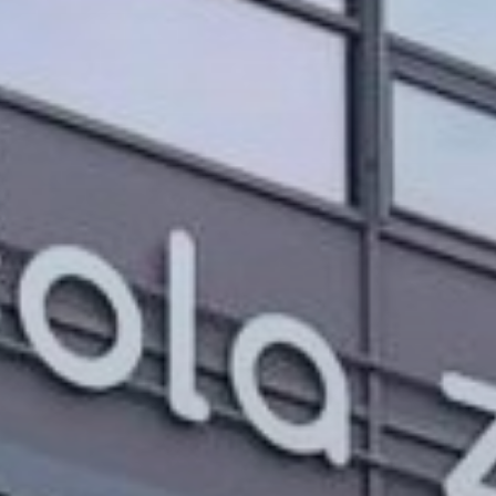
PROJEKTI IN DOGODKI
ODRASLI
WEBMAIL
ARHIV NOVIC
SSOM BLOG
FOMB
EPAS