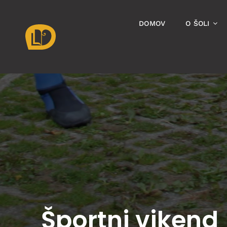
Skip
to
DOMOV
O ŠOLI
content
Športni vikend