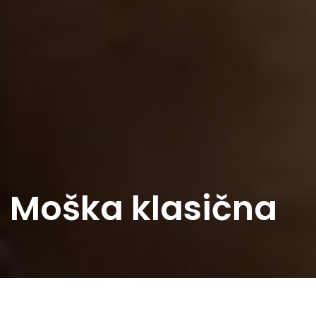
Moška klasična