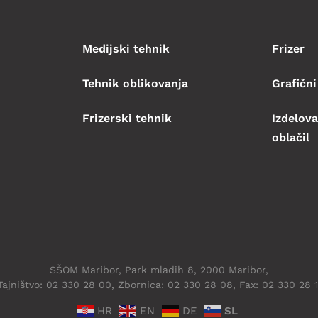
Medijski tehnik
Frizer
Tehnik oblikovanja
Grafični
Frizerski tehnik
Izdelova
oblačil
SŠOM Maribor, Park mladih 8, 2000 Maribor,
Tajništvo: 02 330 28 00, Zbornica: 02 330 28 08, Fax: 02 330 28 1
HR
EN
DE
SL