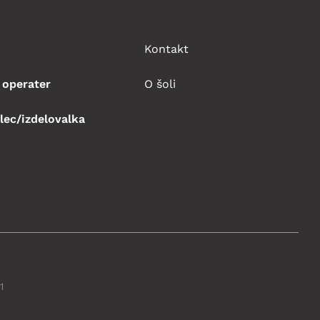
Kontakt
 operater
O šoli
lec/izdelovalka
1