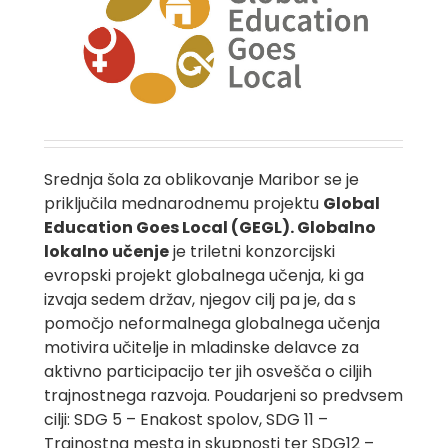
Srednja šola za oblikovanje Maribor se je
priključila mednarodnemu projektu
Global
Education Goes Local (GEGL). Globalno
lokalno učenje
je triletni konzorcijski
evropski projekt globalnega učenja, ki ga
izvaja sedem držav, njegov cilj pa je, da s
pomočjo neformalnega globalnega učenja
motivira učitelje in mladinske delavce za
aktivno participacijo ter jih osvešča o ciljih
trajnostnega razvoja. Poudarjeni so predvsem
cilji: SDG 5 – Enakost spolov, SDG 11 –
Trajnostna mesta in skupnosti ter SDG12 –