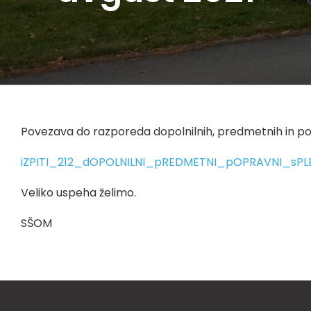
Povezava do razporeda dopolnilnih, predmetnih in po
iZPITI_212_dOPOLNILNI_pREDMETNI_pOPRAVNI_sPL
Veliko uspeha želimo.
SŠOM