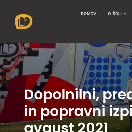
Skip
to
DOMOV
O ŠOLI
content
Dopolnilni, pr
in popravni izpi
avgust 2021