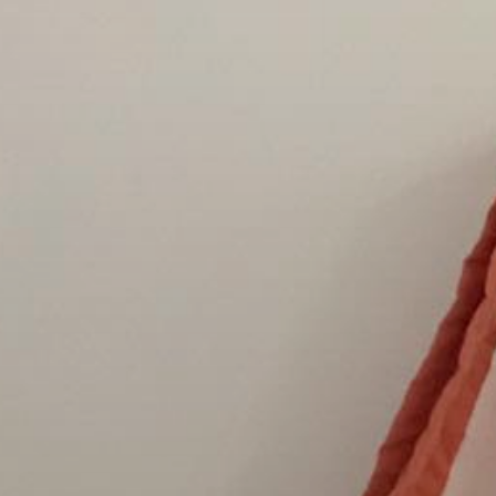
PROJEKTI IN DOGODKI
ODRASLI
WEBMAIL
ARHIV NOVIC
SSOM BLOG
FOMB
EPAS