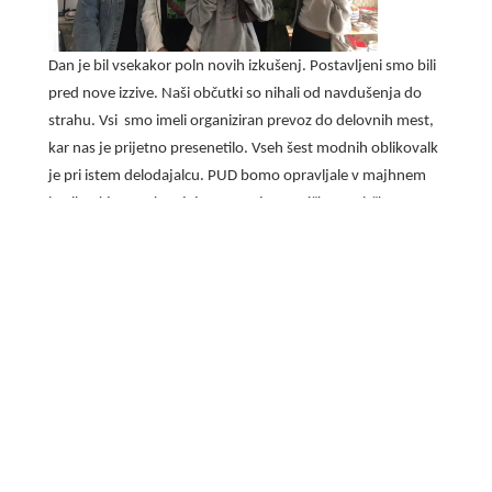
Dan je bil vsekakor poln novih izkušenj. Postavljeni smo bili
pred nove izzive. Naši občutki so nihali od navdušenja do
strahu. Vsi smo imeli organiziran prevoz do delovnih mest,
kar nas je prijetno presenetilo. Vseh šest modnih oblikovalk
je pri istem delodajalcu. PUD bomo opravljale v majhnem
butiku, kjer se ukvarjajo z vezenjem prtičkov, robčkov,
torbic in s poslikavo lončenih vaz. Čeprav nas ni sprejela
naša delodajalka, saj je bila zaradi bolezni odsotna, smo bile
prijazno sprejete.
Pokazali so nam izdelke, ki jih bomo vezle tudi me, pri čemer
se bomo naučile različnih tehnik. Seznanili so nas tudi s
pomenom pestrosti motivov. To so najpogosteje rože, ptice
in portugalski napisi, ki pa niso napisani slovnično. Legenda
pravi, da so dekleta naredila robec, na katerega so izvezla
razne motive in napise ter robec odnesla s seboj v cerkev.
Dekle je robec položilo na ramena fanta, ki ji je bil všeč. Če je