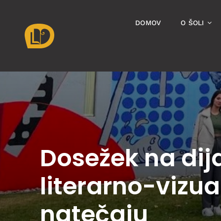
Skip
to
DOMOV
O ŠOLI
content
Dosežek na di
literarno-vizu
natečaju