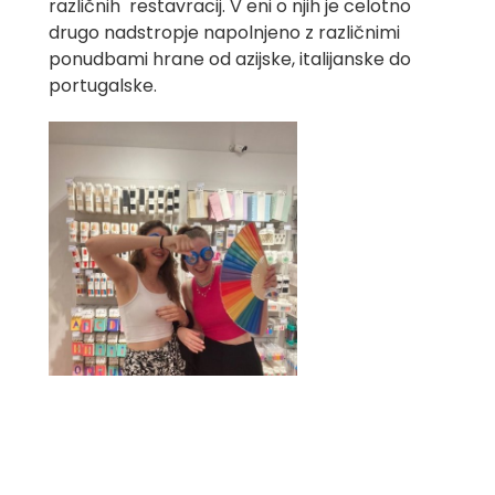
različnih restavracij. V eni o njih je celotno
drugo nadstropje napolnjeno z različnimi
ponudbami hrane od azijske, italijanske do
portugalske.