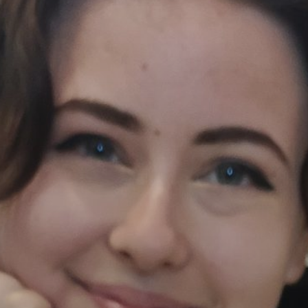
PROJEKTI IN DOGODKI
ODRASLI
WEBMAIL
ARHIV NOVIC
SSOM BLOG
FOMB
EPAS