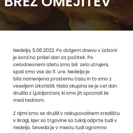
BREZ OMEJITEV
Nedelja, 5.06.2022. Po dolgem dnevu v Lizboni
je končno prišel dan za počitek. Po
celodnevnem izletu smo bili zelo utrujeni,
spali smo vse do 11. ure. Nedelja je
bila namenjena prostemu času in to smo z
veseljem izkoristili. Naša skupina se je cel dan
družila z Ljubljančani, ki smo jih spoznali že
med tednom.
Z njimi smo se družili v nakupovalnem središču
v Bragi, kjer so trgovine so tukaj odprte tudi v
nedeljo. Seveda je v mestu tudi ogromno