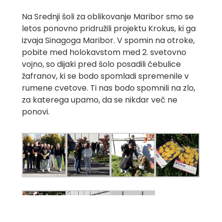
Na Srednji šoli za oblikovanje Maribor smo se
letos ponovno pridružili projektu Krokus, ki ga
izvaja Sinagoga Maribor. V spomin na otroke,
pobite med holokavstom med 2. svetovno
vojno, so dijaki pred šolo posadili
č
ebulice
žafranov, ki se bodo spomladi spremenile v
rumene cvetove. Ti nas bodo spomnili na zlo,
za katerega upamo, da se nikdar ve
č
ne
ponovi.