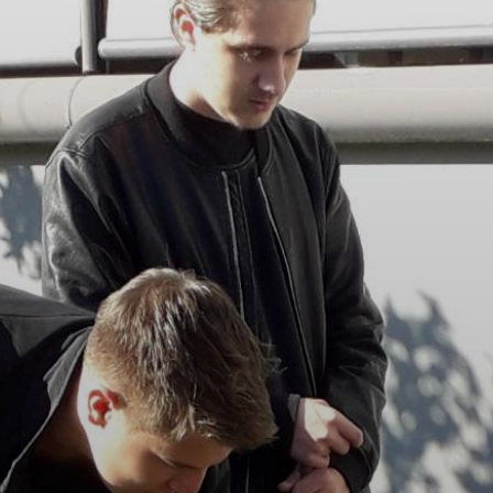
PROJEKTI IN DOGODKI
ODRASLI
WEBMAIL
ARHIV NOVIC
SSOM BLOG
FOMB
EPAS