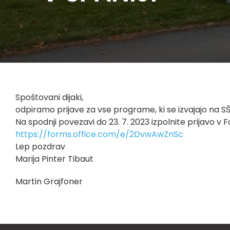
Spoštovani dijaki,
odpiramo prijave za vse programe, ki se izvajajo na SŠ
Na spodnji povezavi do 23. 7. 2023 izpolnite prijavo v 
https://forms.office.com/e/2DvwAwZnSc
Lep pozdrav
​Marija Pinter Tibaut
Martin Grajfoner