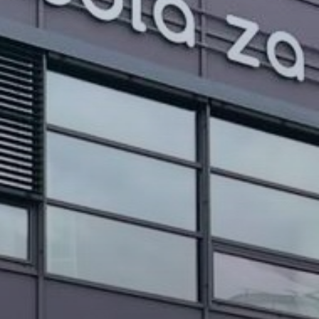
PROJEKTI IN DOGODKI
ODRASLI
WEBMAIL
ARHIV NOVIC
SSOM BLOG
FOMB
EPAS