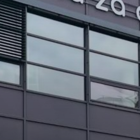
PROJEKTI IN DOGODKI
ODRASLI
WEBMAIL
ARHIV NOVIC
SSOM BLOG
FOMB
EPAS