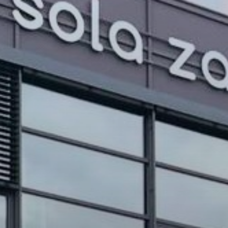
PROJEKTI IN DOGODKI
ODRASLI
WEBMAIL
ARHIV NOVIC
SSOM BLOG
FOMB
EPAS