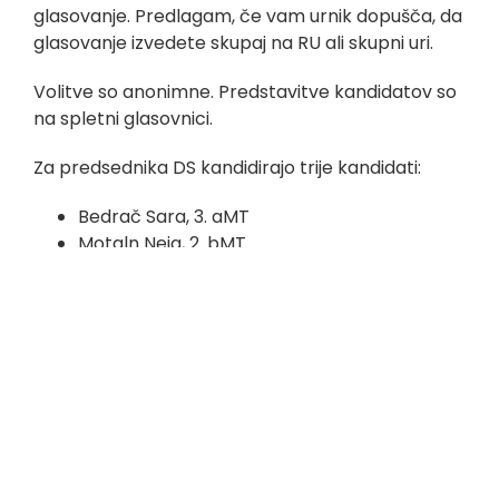
glasovanje. Predlagam, če vam urnik dopušča, da
glasovanje izvedete skupaj na RU ali skupni uri.
Volitve so anonimne. Predstavitve kandidatov so
na spletni glasovnici.
Za predsednika DS kandidirajo trije kandidati:
Bedrač Sara, 3. aMT
Motaln Neja, 2. bMT
Rošić Sadin Adin, 1. bGO
Za predstavnika dijakov v Svetu zavoda
kandidirata dve kandidatki:
Bedrač Sara, 3. aMT
Lana Lara Pomperger, 1. aMT
Vaš glas je pomemben, zato se volitev udeležite!