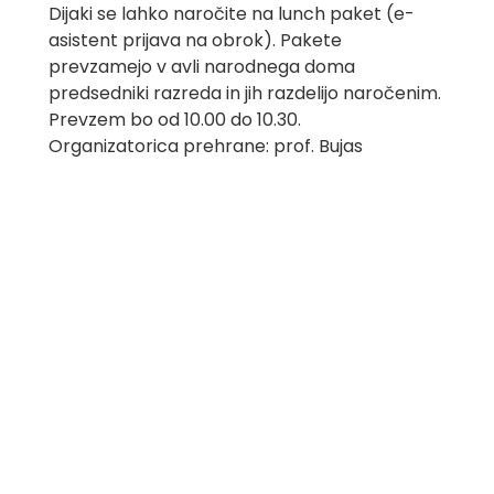
Dijaki se lahko naročite na lunch paket (e-
asistent prijava na obrok). Pakete
prevzamejo v avli narodnega doma
predsedniki razreda in jih razdelijo naročenim.
Prevzem bo od 10.00 do 10.30.
Organizatorica prehrane: prof. Bujas
Srednja šola za
Oblikovanje
Maribor