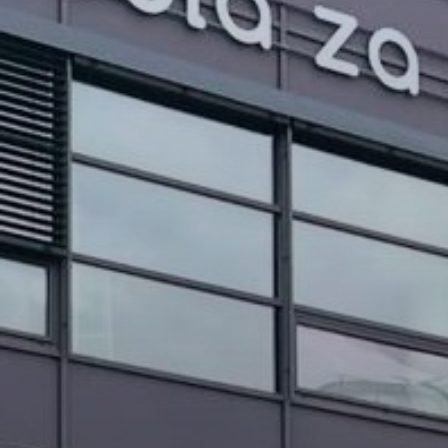
PROJEKTI IN DOGODKI
ODRASLI
WEBMAIL
ARHIV NOVIC
SSOM BLOG
FOMB
EPAS