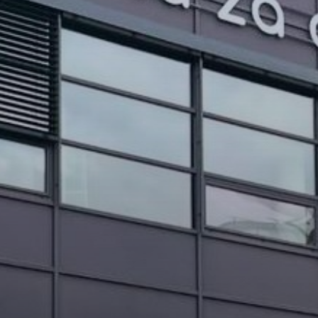
PROJEKTI IN DOGODKI
ODRASLI
WEBMAIL
ARHIV NOVIC
SSOM BLOG
FOMB
EPAS