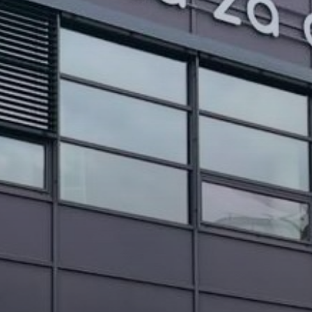
PROJEKTI IN DOGODKI
ODRASLI
WEBMAIL
ARHIV NOVIC
SSOM BLOG
FOMB
EPAS