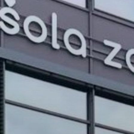
PROJEKTI IN DOGODKI
ODRASLI
WEBMAIL
ARHIV NOVIC
SSOM BLOG
FOMB
EPAS