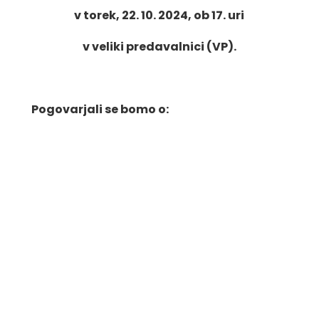
v torek, 22. 10. 2024, ob 17. uri
v veliki predavalnici (VP).
Pogovarjali se bomo o:
pojmovanju odnosov med ljudmi,
osebnem vložku v odnos (kolikšen je
moj delež pri sooblikovanju odnosa),
varni čustveni navezanosti kot
temelju kvalitetnih medsebojnih
odnosov,
okoliščinah, ki odnose krepijo in o
tistih, ki jih zavirajo,
osebnem odnosu posameznika do
vsebine/osebe in
o vzorcih, s katerimi vzpostavljamo