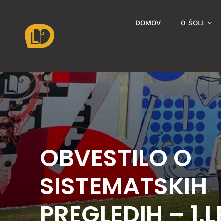
Skip
to
DOMOV
O ŠOLI
content
OBVESTILO O
SISTEMATSKIH
PREGLEDIH – 1.L