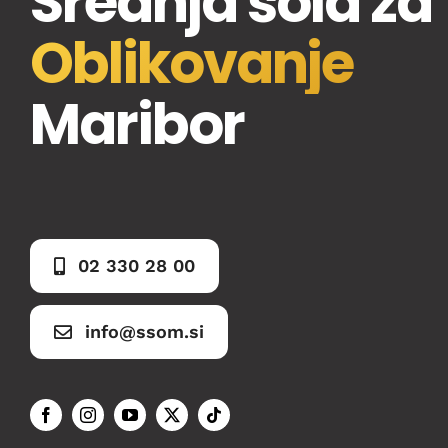
Srednja šola za
Oblikovanje
Maribor
02 330 28 00
info@ssom.si