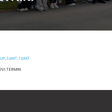
UP, 1.aMT, 1.bMT
OVI TERMIN