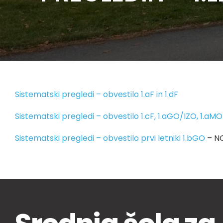
Sistematski pregledi – obvestilo 1.aF in 1.dF
Sistematski pregledi – obvestilo 1.cF, 1.aGO/IZO, 1.aMO
Sistematski pregledi – obvestilo prvi letniki 1.bGO
– N