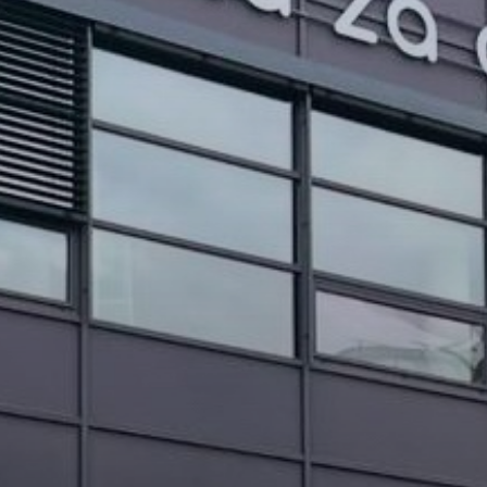
PROJEKTI IN DOGODKI
ODRASLI
WEBMAIL
ARHIV NOVIC
SSOM BLOG
FOMB
EPAS