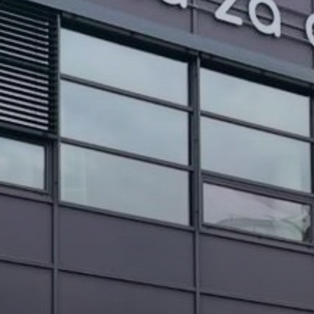
PROJEKTI IN DOGODKI
ODRASLI
WEBMAIL
ARHIV NOVIC
SSOM BLOG
FOMB
EPAS