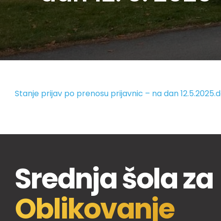
Stanje prijav po prenosu prijavnic – na dan 12.5.2025.
Srednja šola za
Oblikovanje