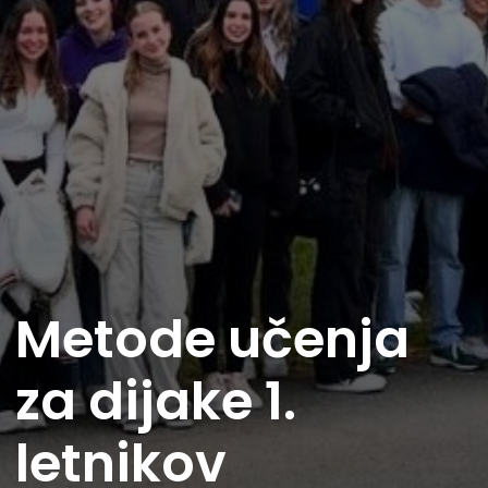
Metode učenja
za dijake 1.
letnikov