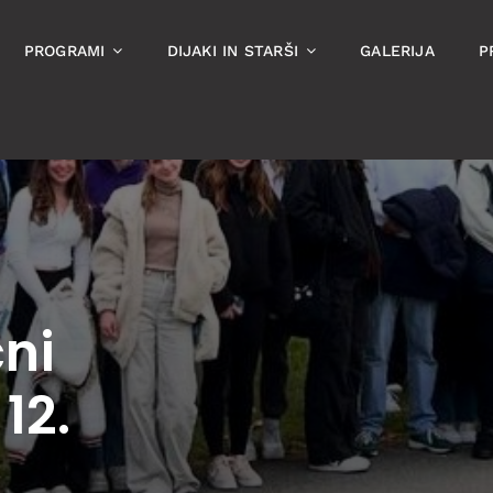
PROGRAMI
DIJAKI IN STARŠI
GALERIJA
P
čni
12.