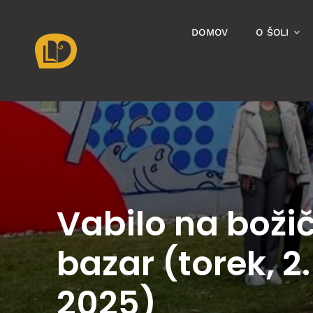
Skip
to
DOMOV
O ŠOLI
content
Vabilo na boži
bazar (torek, 2. 
2025)