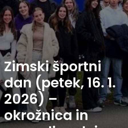
Zimski športni
dan (petek, 16. 1.
2026) –
okrožnica in