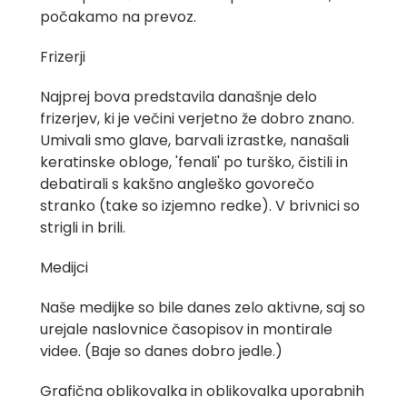
počakamo na prevoz.
Frizerji
Najprej bova predstavila današnje delo
frizerjev, ki je večini verjetno že dobro znano.
Umivali smo glave, barvali izrastke, nanašali
keratinske obloge, 'fenali' po turško, čistili in
debatirali s kakšno angleško govorečo
stranko (take so izjemno redke). V brivnici so
strigli in brili.
Medijci
Naše medijke so bile danes zelo aktivne, saj so
urejale naslovnice časopisov in montirale
videe. (Baje so danes dobro jedle.)
Grafična oblikovalka in oblikovalka uporabnih