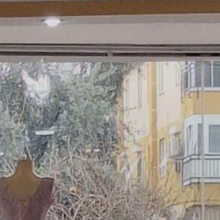
PROJEKTI IN DOGODKI
ODRASLI
WEBMAIL
ARHIV NOVIC
SSOM BLOG
FOMB
EPAS