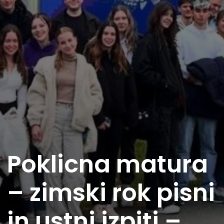
Poklicna matura
– zimski rok pisni
in ustni izpiti –