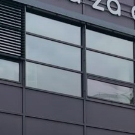
PROJEKTI IN DOGODKI
ODRASLI
WEBMAIL
ARHIV NOVIC
SSOM BLOG
FOMB
EPAS