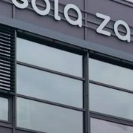
PROJEKTI IN DOGODKI
ODRASLI
WEBMAIL
ARHIV NOVIC
SSOM BLOG
FOMB
EPAS