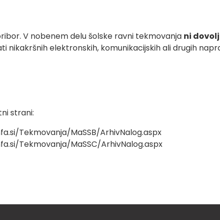
ni pribor. V nobenem delu šolske ravni tekmovanja
ni dovol
ti nikakršnih elektronskih, komunikacijskih ali drugih napr
ni strani:
fa.si/Tekmovanja/MaSSB/ArhivNalog.aspx
fa.si/Tekmovanja/MaSSC/ArhivNalog.aspx