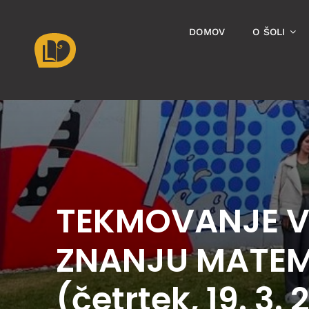
Skip
to
DOMOV
O ŠOLI
content
TEKMOVANJE 
ZNANJU MATEM
(četrtek, 19. 3.