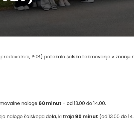
ki predavalnici, P08) potekalo šolsko tekmovanje v znanju m
ekmovalne naloge
60 minut
– od 13.00 do 14.00.
ejo naloge šolskega dela, ki traja
90 minut
(od 13.00 do 14