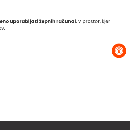
jeno uporabljati žepnih računal
. V prostor, kjer
av.