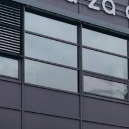
PROJEKTI IN DOGODKI
ODRASLI
WEBMAIL
ARHIV NOVIC
SSOM BLOG
FOMB
EPAS