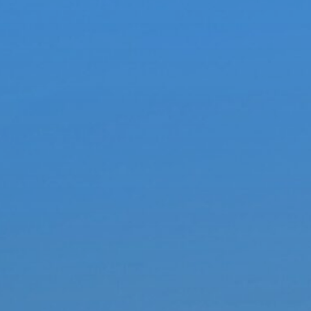
PROJEKTI IN DOGODKI
ODRASLI
WEBMAIL
ARHIV NOVIC
SSOM BLOG
FOMB
EPAS