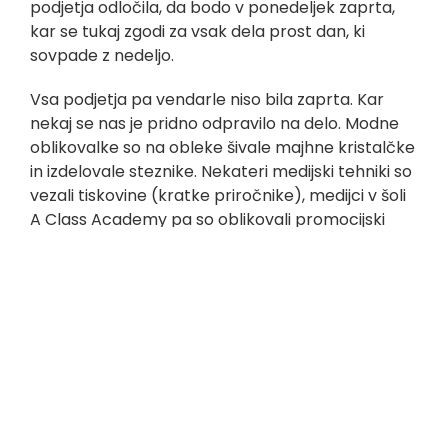
podjetja odločila, da bodo v ponedeljek zaprta,
kar se tukaj zgodi za vsak dela prost dan, ki
sovpade z nedeljo.
Vsa podjetja pa vendarle niso bila zaprta. Kar
nekaj se nas je pridno odpravilo na delo. Modne
oblikovalke so na obleke šivale majhne kristalčke
in izdelovale steznike. Nekateri medijski tehniki so
vezali tiskovine (kratke priročnike), medijci v šoli
A Class Academy pa so oblikovali promocijski
plakat. Med delom je bil prisoten tudi kuža Louie,
ki jim je z navihano razposajenostjo popestril
delovni dan. Frizerji so se lotili urejanja pričesk z
novimi tehnikami, kot so ‘blow-out‘ in tehnika
kodranja s krtačo.
Dijakinjo modnega oblikovanja Evo sta danes na
delo spremljali profesorici. Po nekaj preteklih
obiskih dijakov, ki smo na različnih lokacijah, sta