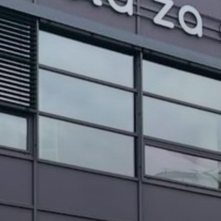
PROJEKTI IN DOGODKI
ODRASLI
WEBMAIL
ARHIV NOVIC
SSOM BLOG
FOMB
EPAS