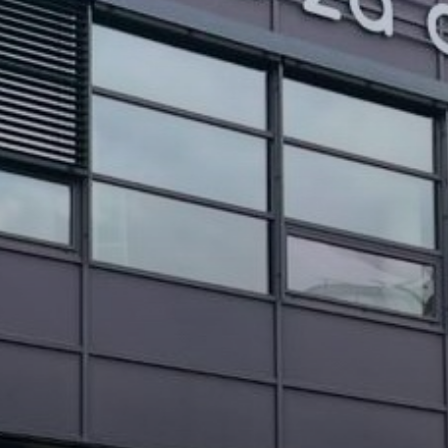
PROJEKTI IN DOGODKI
ODRASLI
WEBMAIL
ARHIV NOVIC
SSOM BLOG
FOMB
EPAS