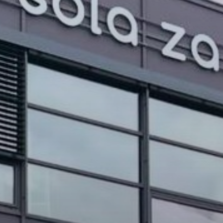
PROJEKTI IN DOGODKI
ODRASLI
WEBMAIL
ARHIV NOVIC
SSOM BLOG
FOMB
EPAS