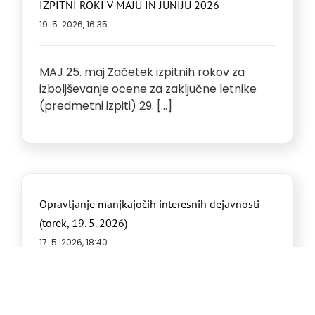
IZPITNI ROKI V MAJU IN JUNIJU 2026
19. 5. 2026, 16:35
MAJ 25. maj Začetek izpitnih rokov za
izboljševanje ocene za zaključne letnike
(predmetni izpiti) 29. [...]
Opravljanje manjkajočih interesnih dejavnosti
(torek, 19. 5. 2026)
17. 5. 2026, 18:40
Dijakinje in dijake obveščamo, da bo
možnost opravljanja manjkajočih