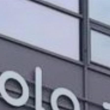
PROJEKTI IN DOGODKI
ODRASLI
WEBMAIL
ARHIV NOVIC
SSOM BLOG
FOMB
EPAS