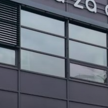
PROJEKTI IN DOGODKI
ODRASLI
WEBMAIL
ARHIV NOVIC
SSOM BLOG
FOMB
EPAS