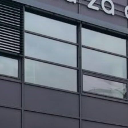
PROJEKTI IN DOGODKI
ODRASLI
WEBMAIL
ARHIV NOVIC
SSOM BLOG
FOMB
EPAS