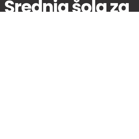
Srednja šola za
Oblikovanje
Maribor
02 330 28 00
info@ssom.si