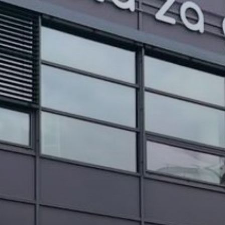
PROJEKTI IN DOGODKI
ODRASLI
WEBMAIL
ARHIV NOVIC
SSOM BLOG
FOMB
EPAS