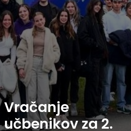
Vračanje
učbenikov za 2.