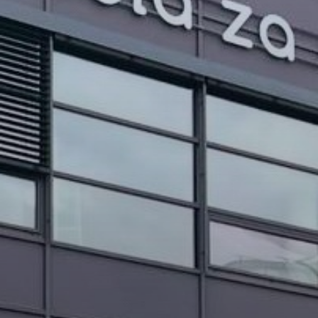
PROJEKTI IN DOGODKI
ODRASLI
WEBMAIL
ARHIV NOVIC
SSOM BLOG
FOMB
EPAS