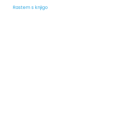
Rastem s knjigo
Srednja šola za
Oblikovanje
Maribor