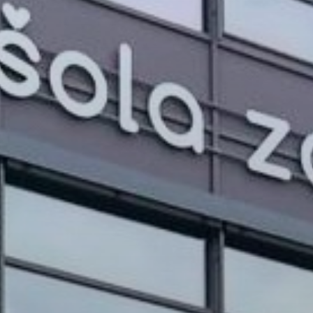
PROJEKTI IN DOGODKI
ODRASLI
WEBMAIL
ARHIV NOVIC
SSOM BLOG
FOMB
EPAS