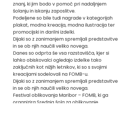
znanj, ki jim bodo v pomoč pri nadaljnjem
šolanju in iskanju zaposlitve.
Podeljene so bile tudi nagrade v kategorijah
plakat, modna kreacija, modna ilustracija ter
promocijski in darilni izdelki.
Dijaki so z zanimanjem spremljali predstavitve
in se ob njih naučili veliko novega.
Danes so odprta še vsa razstavišča, kjer si
lahko obiskovalci ogledajo izdelke tako
zaključnih kot nižjih letnikov, ki so s svojimi
kreacijami sodelovali na FOMB-u.
Dijaki so z zanimanjem spremljali predstavitve
in se ob njih naučili veliko novega.
Festival oblikovanja Maribor – FOMB, ki ga
organizira Srednja šola za oblikovanje
Maribor, se s svečano prireditvijo zaključi v
petek, 22. 4. 2022, ob 17. uri.