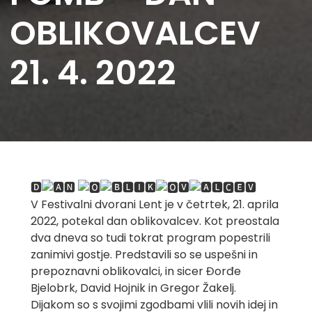
OBLIKOVALCEV
21. 4. 2022
🅳
🅽
🅻🅸🅺
🆅
🅻🅲🅴🆅
V Festivalni dvorani Lent je v četrtek, 21. aprila
2022, potekal dan oblikovalcev. Kot preostala
dva dneva so tudi tokrat program popestrili
zanimivi gostje. Predstavili so se uspešni in
prepoznavni oblikovalci, in sicer Đorđe
Bjelobrk, David Hojnik in Gregor Žakelj.
Dijakom so s svojimi zgodbami vlili novih idej in