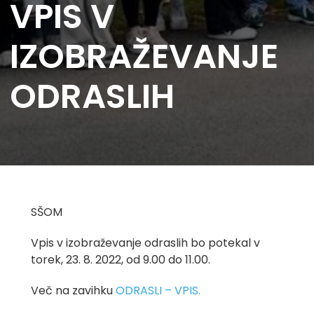
VPIS V
IZOBRAŽEVANJE
ODRASLIH
SŠOM
Vpis v izobraževanje odraslih bo potekal v
torek, 23. 8. 2022, od 9.00 do 11.00.
Več na zavihku
ODRASLI – VPIS.