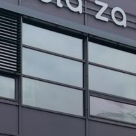
PROJEKTI IN DOGODKI
ODRASLI
WEBMAIL
ARHIV NOVIC
SSOM BLOG
FOMB
EPAS