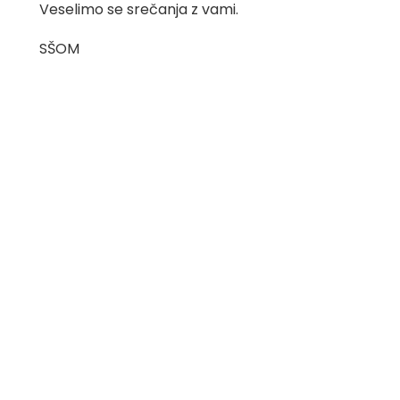
Veselimo se srečanja z vami.
SŠOM
Srednja šola za
Oblikovanje
Maribor