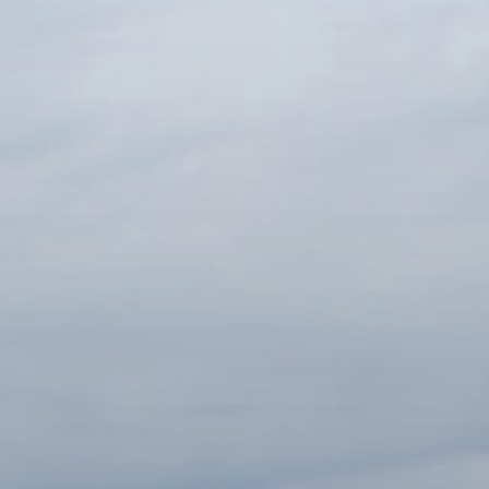
PROJEKTI IN DOGODKI
ODRASLI
WEBMAIL
ARHIV NOVIC
SSOM BLOG
FOMB
EPAS