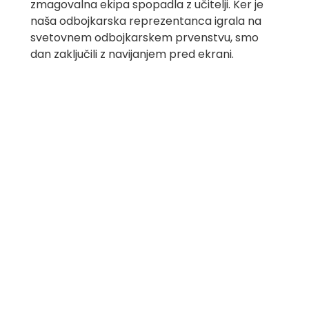
zmagovalna ekipa spopadla z učitelji. Ker je
naša odbojkarska reprezentanca igrala na
svetovnem odbojkarskem prvenstvu, smo
dan zaključili z navijanjem pred ekrani.
Zadnji dan je potekal podobno in po
skupinskem fotografiranju smo se utrujeni, a
polni lepih doživetij in spominov z avtobusom
odpravili proti Mariboru.