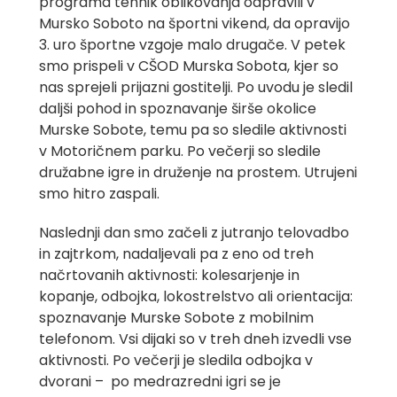
programa tehnik oblikovanja odpravili v
Mursko Soboto na športni vikend, da opravijo
3. uro športne vzgoje malo drugače. V petek
smo prispeli v CŠOD Murska Sobota, kjer so
nas sprejeli prijazni gostitelji. Po uvodu je sledil
daljši pohod in spoznavanje širše okolice
Murske Sobote, temu pa so sledile aktivnosti
v Motoričnem parku. Po večerji so sledile
družabne igre in druženje na prostem. Utrujeni
smo hitro zaspali.
Naslednji dan smo začeli z jutranjo telovadbo
in zajtrkom, nadaljevali pa z eno od treh
načrtovanih aktivnosti: kolesarjenje in
kopanje, odbojka, lokostrelstvo ali orientacija:
spoznavanje Murske Sobote z mobilnim
telefonom. Vsi dijaki so v treh dneh izvedli vse
aktivnosti. Po večerji je sledila odbojka v
dvorani – po medrazredni igri se je