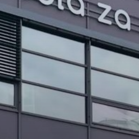
PROJEKTI IN DOGODKI
ODRASLI
WEBMAIL
ARHIV NOVIC
SSOM BLOG
FOMB
EPAS