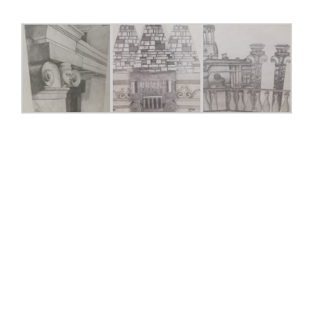
Srednja šola za
Oblikovanje