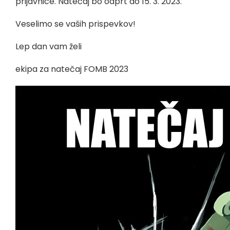
prijavnice. Natečaj bo odprt do 15. 3. 2023.
Veselimo se vaših prispevkov!
Lep dan vam želi
ekipa za natečaj FOMB 2023