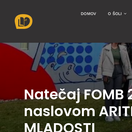
Skip
to
DOMOV
O ŠOLI
content
Natečaj FOMB 
naslovom ARIT
MLADOSTI