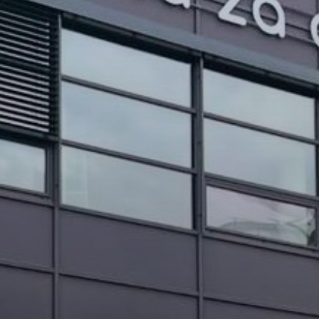
PROJEKTI IN DOGODKI
ODRASLI
WEBMAIL
ARHIV NOVIC
SSOM BLOG
FOMB
EPAS