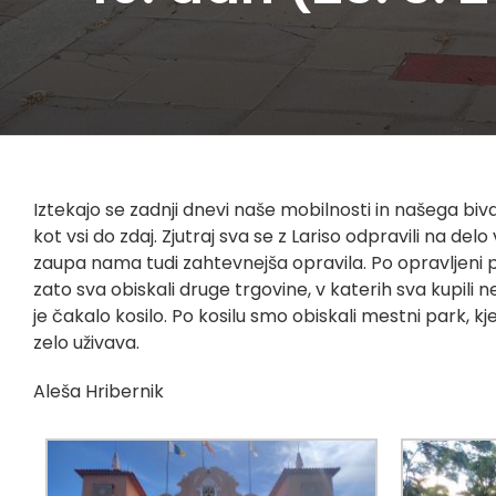
Iztekajo se zadnji dnevi naše mobilnosti in našega biva
kot vsi do zdaj. Zjutraj sva se z Lariso odpravili na del
zaupa nama tudi zahtevnejša opravila. Po opravljeni pra
zato sva obiskali druge trgovine, v katerih sva kupili 
je čakalo kosilo. Po kosilu smo obiskali mestni park, kj
zelo uživava.
Aleša Hribernik