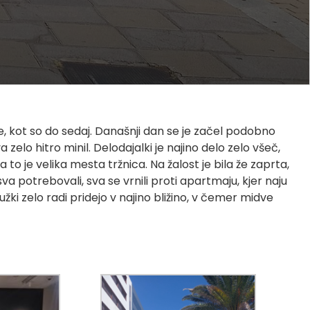
eje, kot so do sedaj. Današnji dan se je začel podobno
a zelo hitro minil. Delodajalki je najino delo zelo všeč,
to je velika mesta tržnica. Na žalost je bila že zaprta,
va potrebovali, sva se vrnili proti apartmaju, kjer naju
žki zelo radi pridejo v najino bližino, v čemer midve