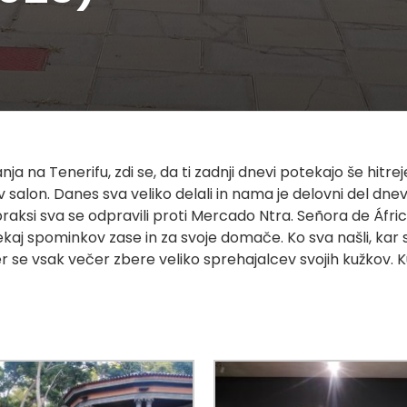
nja na Tenerifu, zdi se, da ti zadnji dnevi potekajo še hitr
o v salon. Danes sva veliko delali in nama je delovni del dnev
ksi sva se odpravili proti Mercado Ntra. Señora de África 
nekaj spominkov zase in za svoje domače. Ko sva našli, kar s
er se vsak večer zbere veliko sprehajalcev svojih kužkov. Ku