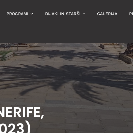
PROGRAMI
DIJAKI IN STARŠI
GALERIJA
P
NERIFE,
2023)