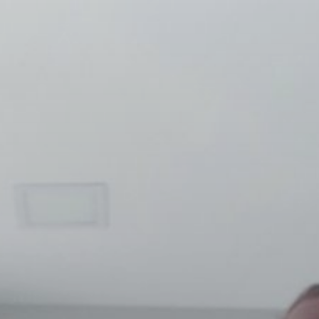
PROJEKTI IN DOGODKI
ODRASLI
WEBMAIL
ARHIV NOVIC
SSOM BLOG
FOMB
EPAS