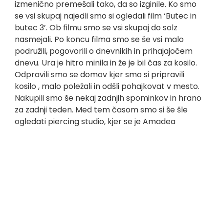
izmenično premešali tako, da so izginile. Ko smo
se vsi skupaj najedli smo si ogledali film ‘Butec in
butec 3’. Ob filmu smo se vsi skupaj do solz
nasmejali. Po koncu filma smo se še vsi malo
podružili, pogovorili o dnevnikih in prihajajočem
dnevu. Ura je hitro minila in že je bil čas za kosilo.
Odpravili smo se domov kjer smo si pripravili
kosilo , malo poležali in odšli pohajkovat v mesto.
Nakupili smo še nekaj zadnjih spominkov in hrano
za zadnji teden. Med tem časom smo si še šle
ogledati piercing studio, kjer se je Amadea
odločila za novi piercing. Dan smo zaključili s
slastnimi toplimi sendviči ter gledanju filma
‘Butec in butec 1’.
Eva Zajc