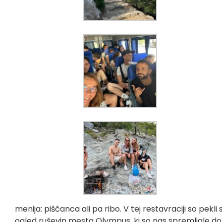
menija: piščanca ali pa ribo. V tej restavraciji so pekli
ogled ruševin mesta Olympus, ki so nas spremljale do po