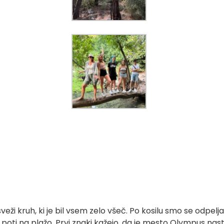
 sveži kruh, ki je bil vsem zelo všeč. Po kosilu smo se odpel
ti na plažo. Prvi znaki kažejo, da je mesto Olympus nastalo