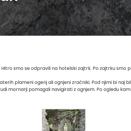
 Hitro smo se odpravili na hotelski zajtrk. Po zajtrku smo 
erih plameni ogenj ali ognjeni zračniki. Pod njimi bi naj bi
udi mornarji pomagali navigirati z ognjem. Po ogledu kamni