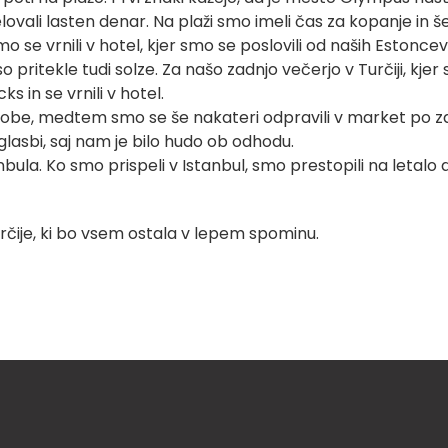
izdelovali lasten denar. Na plaži smo imeli čas za kopanje in
e vrnili v hotel, kjer smo se poslovili od naših Estoncev, s
o pritekle tudi solze. Za našo zadnjo večerjo v Turčiji, kje
 in se vrnili v hotel.
i sobe, medtem smo se še nakateri odpravili v market po 
 glasbi, saj nam je bilo hudo ob odhodu.
tanbula. Ko smo prispeli v Istanbul, smo prestopili na leta
rčije, ki bo vsem ostala v lepem spominu.