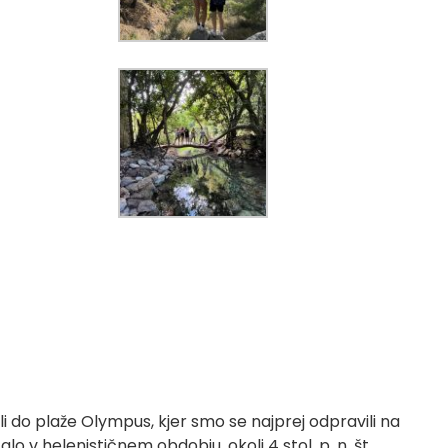
jali do plaže Olympus, kjer smo se najprej odpravili na
 v helenističnem obdobju, okoli 4 stol. p. n. št.,