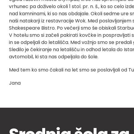
vrhunec pa doživelo okoli 1 stol. pr. n. š., ko so celo 
nad kamninami, ki so nas obdajale. Okoli sedme ure smo s
naši natakarji iz restavracije Wok. Med poslavljanjem s
Shakespeare Bistro. Po večerji smo še obiskali Starbucks
V hotelu smo si začeli pakirati kovčke in pospravljat
in se odpeljali do letališča. Med vožnjo smo se predali
Sledilo je čekiranje na letališču in odhod letala do Is
avtomobil, ki sta nas odpeljala do šole.
Med tem ko smo čakali na let smo se poslavljali od Tu
Jana